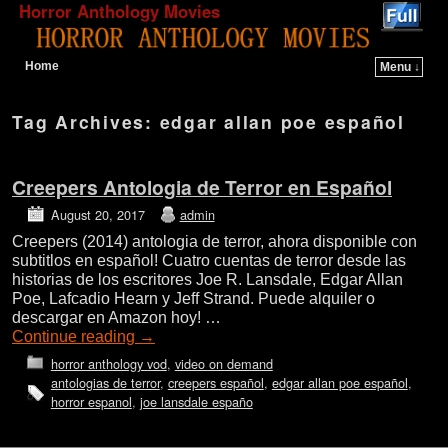
Horror Anthology Movies
Home
Menu ↓
Skip to primary content
Skip to secondary content
Tag Archives:
edgar allan poe español
Creepers Antologia de Terror en Español
August 20, 2017
admin
Creepers (2014) antologia de terror, ahora disponible con
subtitlos en español! Cuatro cuentas de terror desde las
historias de los escritores Joe R. Lansdale, Edgar Allan
Poe, Lafcadio Hearn y Jeff Strand. Puede alquiler o
descargar en Amazon hoy! …
Continue reading
→
horror anthology vod
,
video on demand
antologias de terror
,
creepers español
,
edgar allan poe español
,
horror espanol
,
joe lansdale españo